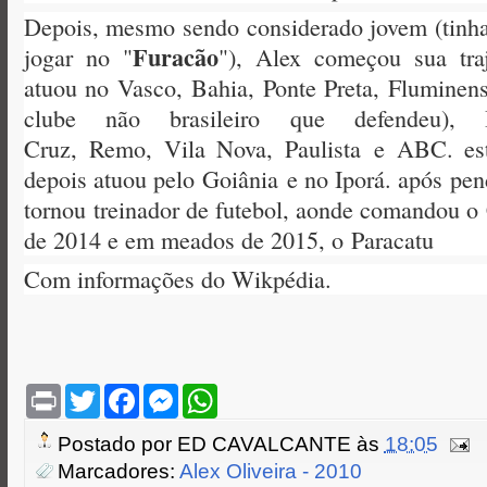
Depois, mesmo sendo considerado jovem (tinha
Furacão
jogar no "
"), Alex começou sua traj
atuou no
Vasco,
Bahia,
Ponte Preta,
Fluminens
clube não brasileiro que defendeu), Br
Cruz,
Remo,
Vila Nova,
Paulista
e
ABC. es
depois atuou pelo
Goiânia
e no Iporá. após pen
tornou
treinador de futebol, aonde comandou o
de 2014 e em meados de 2015, o
Paracatu
Com informações do Wikpédia.
P
T
F
M
W
r
w
a
e
h
i
i
c
s
a
Postado por
ED CAVALCANTE
às
18:05
n
t
e
s
t
t
t
b
e
s
Marcadores:
Alex Oliveira - 2010
e
o
n
A