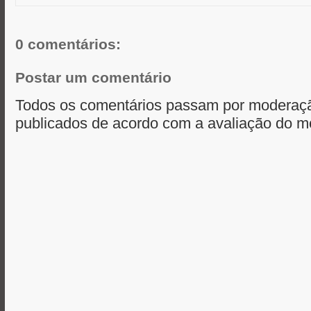
r
o
g
p
k
e
p
r
0 comentários:
Postar um comentário
Todos os comentários passam por moderaçã
publicados de acordo com a avaliação do m