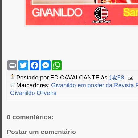
P
T
F
M
W
r
w
a
e
h
i
i
c
s
a
Postado por
ED CAVALCANTE
às
14:58
n
t
e
s
t
t
t
b
e
s
Marcadores:
Givanildo em poster da Revista 
e
o
n
A
Givanildo Oliveira
r
o
g
p
k
e
p
r
0 comentários:
Postar um comentário