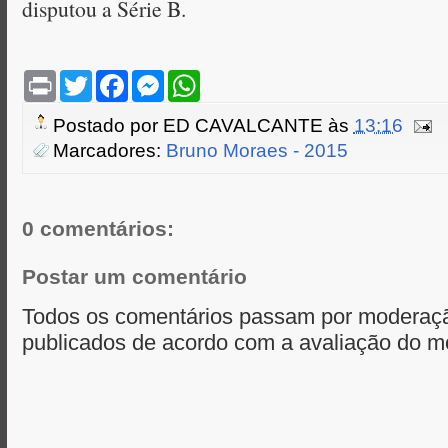
disputou a Série B.
P
T
F
M
W
r
w
a
e
h
i
i
c
s
a
Postado por
ED CAVALCANTE
às
13:16
n
t
e
s
t
t
t
b
e
s
Marcadores:
Bruno Moraes - 2015
e
o
n
A
r
o
g
p
k
e
p
r
0 comentários:
Postar um comentário
Todos os comentários passam por moderaçã
publicados de acordo com a avaliação do m