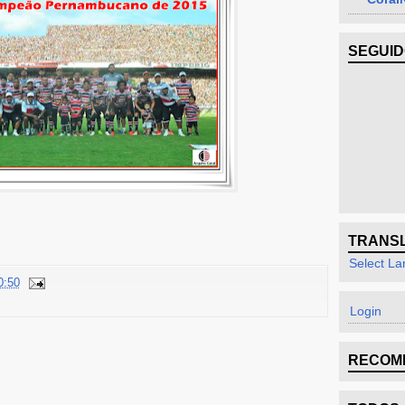
SEGUI
TRANS
Select L
0:50
Login
RECOM