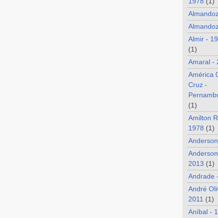
1978
(1)
Almando
Almandoz
Almir - 1
(1)
Amaral -
América 
Cruz -
Pernamb
(1)
Amilton R
1978
(1)
Anderson
Anderson
2013
(1)
Andrade 
André Oli
2011
(1)
Aníbal - 