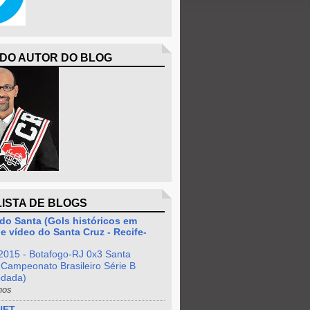
 DO AUTOR DO BLOG
LISTA DE BLOGS
do Santa (Gols históricos em
e vídeo do Santa Cruz - Recife-
2015 - Botafogo-RJ 0x3 Santa
 Campeonato Brasileiro Série B
odada)
nos
NET