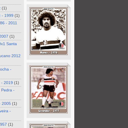
z
(1)
 - 1999
(1)
986 - 2011
 2007
(1)
0x1 Santa
ucano 2012
ocha -
 - 2019
(1)
 Pedra -
- 2005
(1)
veira -
1957
(1)