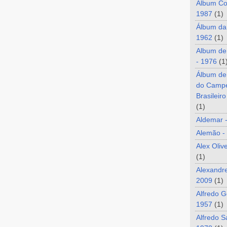
Álbum Co
1987
(1)
Álbum da
1962
(1)
Album de
- 1976
(1
Álbum de
do Camp
Brasileir
(1)
Aldemar 
Alemão -
Alex Oliv
(1)
Alexandre
2009
(1)
Alfredo G
1957
(1)
Alfredo S