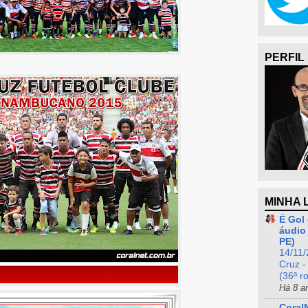
PERFIL
MINHA 
É Gol 
áudio 
PE)
14/11/
Cruz -
(36ª r
Há 8 a
Coral