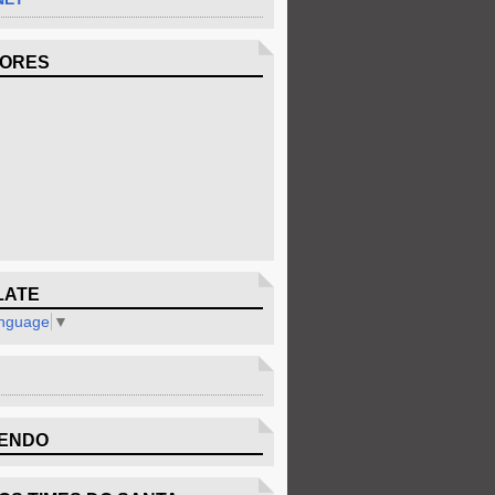
DORES
LATE
anguage
▼
ENDO