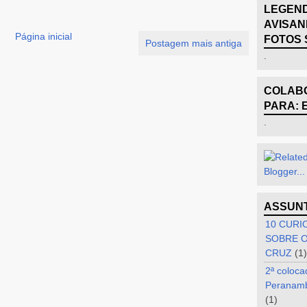
LEGEND
AVISAN
Página inicial
FOTOS 
Postagem mais antiga
.
COLABO
PARA: 
.
ASSUN
10 CURI
SOBRE O
CRUZ
(1)
2ª coloca
Peranam
(1)