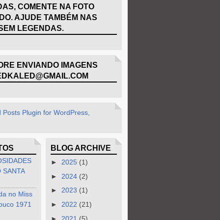
AS, COMENTE NA FOTO
DO. AJUDE TAMBÉM NAS
SEM LEGENDAS.
RE ENVIANDO IMAGENS
EDKALED@GMAIL.COM
TOS
BLOG ARCHIVE
OSIDADES
►
2025
(1)
 SANTA
►
2024
(2)
►
2023
(1)
da no Miss
buco 1971
►
2022
(21)
►
2021
(5)