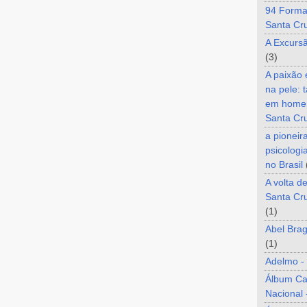
94 Forma
Santa Cr
A Excurs
(3)
A paixão
na pele: 
em home
Santa Cr
a pioneir
psicologi
no Brasil
A volta d
Santa Cru
(1)
Abel Brag
(1)
Adelmo -
Álbum C
Nacional 