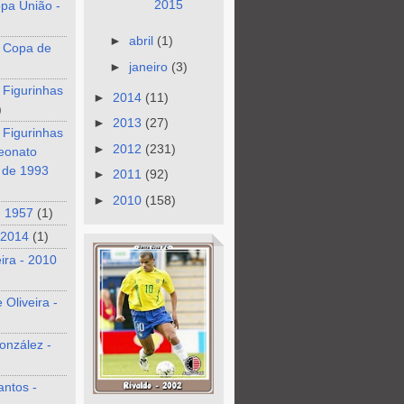
2015
pa União -
►
abril
(1)
 Copa de
►
janeiro
(3)
 Figurinhas
►
2014
(11)
)
►
2013
(27)
 Figurinhas
►
2012
(231)
eonato
o de 1993
►
2011
(92)
►
2010
(158)
- 1957
(1)
 2014
(1)
eira - 2010
 Oliveira -
onzález -
antos -