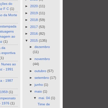
ções do
►
2020
(11)
uz F C
(1)
►
2019
(11)
ão da Morte
►
2018
(59)
 estampada
►
2017
(53)
tatuagens
►
2016
(82)
nagem ao
▼
2015
(135)
uz
(1)
►
dezembro
a da
(11)
a esportiva
(1)
►
novembro
(44)
e Nunes ao
z - 1991
►
outubro
(57)
►
setembro
(17)
a - 1987
►
junho
(1)
▼
maio
(1)
 1959
(1)
▼
mai. 04
(1)
ampeonato
- 1976
(1)
Time de