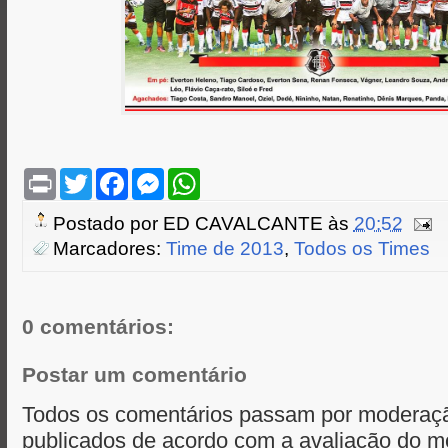
P
T
F
M
W
r
w
a
e
h
i
i
c
s
a
Postado por
ED CAVALCANTE
às
20:52
n
t
e
s
t
t
t
b
e
s
Marcadores:
Time de 2013
,
Todos os Times
e
o
n
A
r
o
g
p
k
e
p
r
0 comentários:
Postar um comentário
Todos os comentários passam por moderaçã
publicados de acordo com a avaliação do m