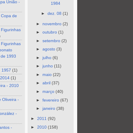
pa União -
1984
►
dez. 08
(1)
 Copa de
►
novembro
(2)
 Figurinhas
►
outubro
(1)
)
►
setembro
(2)
 Figurinhas
►
agosto
(3)
eonato
o de 1993
►
julho
(6)
►
junho
(11)
- 1957
(1)
►
maio
(22)
 2014
(1)
►
abril
(37)
eira - 2010
►
março
(40)
 Oliveira -
►
fevereiro
(67)
►
janeiro
(38)
onzález -
►
2011
(92)
►
2010
(158)
antos -