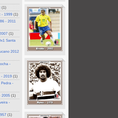
z
(1)
 - 1999
(1)
986 - 2011
 2007
(1)
0x1 Santa
ucano 2012
ocha -
 - 2019
(1)
 Pedra -
- 2005
(1)
veira -
1957
(1)