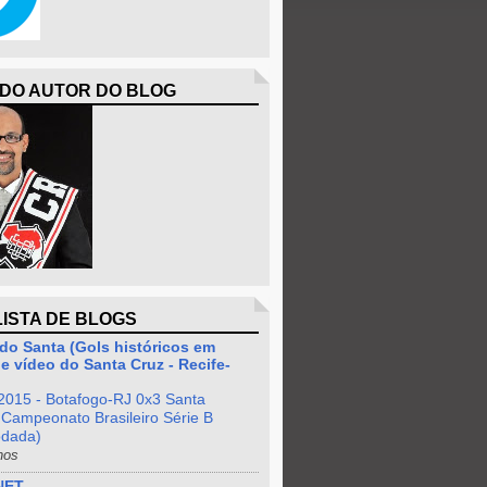
 DO AUTOR DO BLOG
LISTA DE BLOGS
do Santa (Gols históricos em
e vídeo do Santa Cruz - Recife-
2015 - Botafogo-RJ 0x3 Santa
 Campeonato Brasileiro Série B
odada)
nos
NET