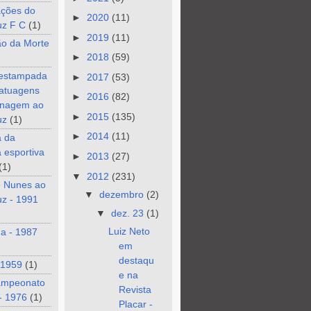
ções do
►
2020
(11)
uz F C
(1)
►
2019
(11)
ão da Morte
►
2018
(59)
 estampada
►
2017
(53)
tatuagens
►
2016
(82)
nagem ao
►
2015
(135)
uz
(1)
►
2014
(11)
a da
a esportiva
►
2013
(27)
(1)
▼
2012
(231)
e Nunes ao
▼
dezembro
(2)
z - 1991
▼
dez. 23
(1)
Luiz Neto
a - 1987
em
destaqu
 1959
(1)
e na
ampeonato
Revista
- 1976
(1)
Placar -