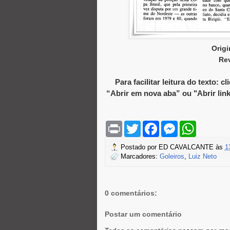
Orig
Rev
Para facilitar leitura do texto:
“Abrir em nova aba” ou "Abrir li
P
T
F
M
W
r
w
a
e
h
i
i
c
s
a
Postado por
ED CAVALCANTE
às
1
n
t
e
s
t
Marcadores:
Goleiros
,
Luiz Neto
t
t
b
e
s
e
o
n
A
r
o
g
p
k
e
p
r
0 comentários:
Postar um comentário