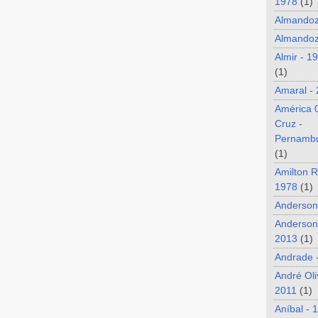
1978
(1)
Almando
Almandoz
Almir - 1
(1)
Amaral -
América 
Cruz -
Pernamb
(1)
Amilton R
1978
(1)
Anderson
Anderson
2013
(1)
Andrade 
André Oli
2011
(1)
Aníbal - 