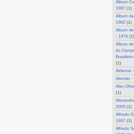
Álbum Co
1987
(1)
Álbum da
1962
(1)
Album de
- 1976
(1
Álbum de
do Camp
Brasileir
(1)
Aldemar 
Alemão -
Alex Oliv
(1)
Alexandre
2009
(1)
Alfredo G
1957
(1)
Alfredo S