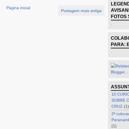
LEGEND
Página inicial
AVISAN
Postagem mais antiga
FOTOS 
.
COLABO
PARA: 
.
ASSUN
10 CURI
SOBRE O
CRUZ
(1)
2ª coloca
Peranam
(1)