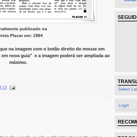
SEGUI
inalmente publicado na
ista Placar em: 1984
 clique na imagem com o botão direito do mouse em
nk em nova guia" e a imagem poderá ser ampliada ao
máximo.
TRANS
3:13
Select L
Login
RECOM