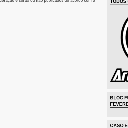
eração e serão ou não publicados de acordo com a
TODOS 
BLOG F
FEVERE
.
CASO 