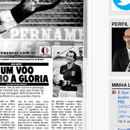
PERFIL
MINHA 
É Gol 
áudio 
PE)
14/11/
Cruz -
(36ª r
Há 8 a
Coral