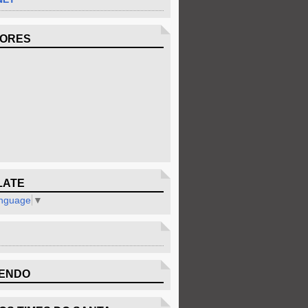
DORES
LATE
anguage
▼
ENDO