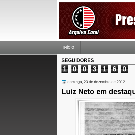
INÍCIO
SEGUIDORES
1
0
0
3
1
6
0
domingo, 23 de dezembro de 2012
Luiz Neto em destaqu