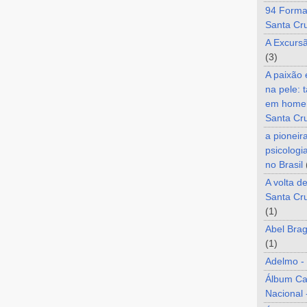
94 Forma
Santa Cr
A Excurs
(3)
A paixão
na pele: 
em home
Santa Cr
a pioneir
psicologi
no Brasil
A volta d
Santa Cru
(1)
Abel Brag
(1)
Adelmo -
Álbum C
Nacional 