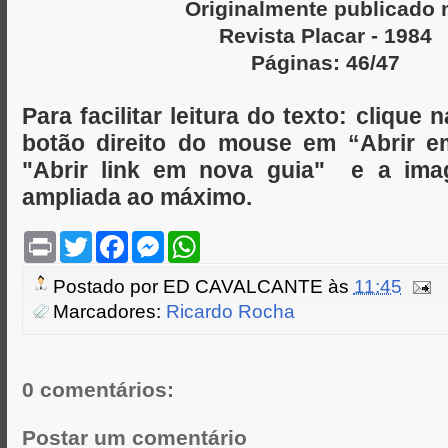
Originalmente publicado 
Revista Placar - 1984
Páginas: 46/47
Para facilitar leitura do texto: cliqu
botão direito do mouse em “Abrir 
"Abrir link em nova guia" e a ima
ampliada ao máximo.
P
T
F
M
W
r
w
a
e
h
i
i
c
s
a
Postado por
ED CAVALCANTE
às
11:45
n
t
e
s
t
t
t
b
e
s
Marcadores:
Ricardo Rocha
e
o
n
A
r
o
g
p
k
e
p
r
0 comentários:
Postar um comentário