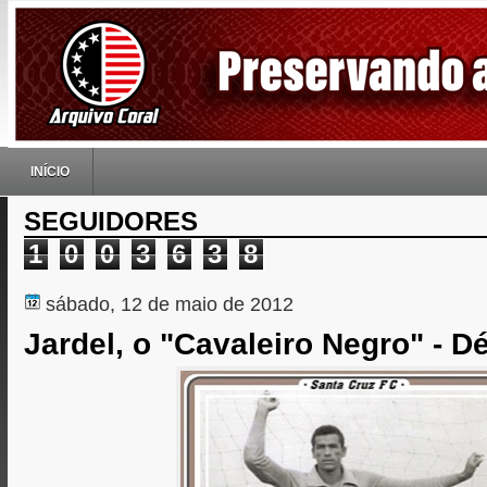
INÍCIO
SEGUIDORES
1
0
0
3
6
3
8
sábado, 12 de maio de 2012
Jardel, o "Cavaleiro Negro" - D