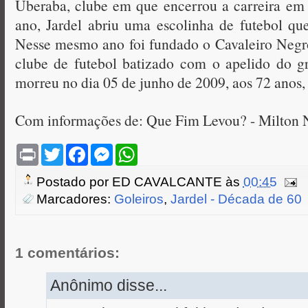
Uberaba, clube em que encerrou a carreira e
ano, Jardel abriu uma escolinha de futebol qu
Nesse mesmo ano foi fundado o Cavaleiro Negr
clube de futebol batizado com o apelido do gr
morreu no dia 05 de junho de 2009, aos 72 anos,
Com informações de: Que Fim Levou? - Milton 
P
T
F
M
W
r
w
a
e
h
i
i
c
s
a
Postado por
ED CAVALCANTE
às
00:45
n
t
e
s
t
t
t
b
e
s
Marcadores:
Goleiros
,
Jardel - Década de 60
e
o
n
A
r
o
g
p
k
e
p
r
1 comentários:
Anônimo disse...