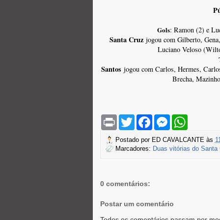
Pú
Gols
: Ramon (2) e Luc
Santa Cruz
jogou com Gilberto, Gena, 
Luciano Veloso (Wilt
Santos
jogou com Carlos, Hermes, Carlos 
Brecha, Mazinho
P
T
F
M
W
r
w
a
e
h
i
i
c
s
a
Postado por
ED CAVALCANTE
às
1
n
t
e
s
t
Marcadores:
Duas vitórias do Santa
t
t
b
e
s
e
o
n
A
r
o
g
p
k
e
p
r
0 comentários:
Postar um comentário
Todos os comentários passam por mod