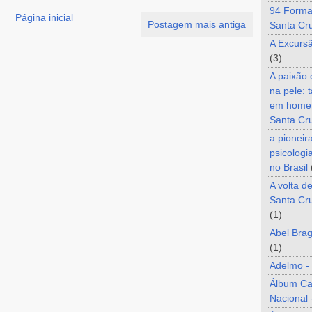
94 Forma
Página inicial
Postagem mais antiga
Santa Cr
A Excurs
(3)
A paixão
na pele: 
em home
Santa Cr
a pioneir
psicologi
no Brasil
A volta d
Santa Cru
(1)
Abel Brag
(1)
Adelmo -
Álbum C
Nacional 