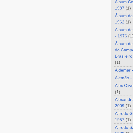
Álbum Co
1987
(1)
Álbum da
1962
(1)
Album de
- 1976
(1
Álbum de
do Camp
Brasileir
(1)
Aldemar 
Alemão -
Alex Oliv
(1)
Alexandre
2009
(1)
Alfredo G
1957
(1)
Alfredo S