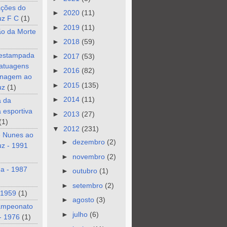
ções do
►
2020
(11)
uz F C
(1)
►
2019
(11)
ão da Morte
►
2018
(59)
 estampada
►
2017
(53)
tatuagens
►
2016
(82)
nagem ao
►
2015
(135)
uz
(1)
►
2014
(11)
a da
a esportiva
►
2013
(27)
(1)
▼
2012
(231)
e Nunes ao
►
dezembro
(2)
z - 1991
►
novembro
(2)
a - 1987
►
outubro
(1)
►
setembro
(2)
 1959
(1)
►
agosto
(3)
ampeonato
►
julho
(6)
- 1976
(1)