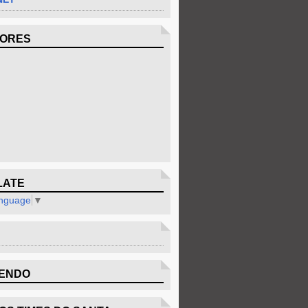
DORES
LATE
anguage
▼
ENDO