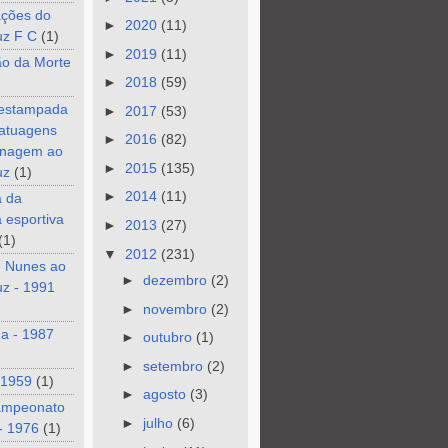
ções do
►
2020
(11)
uz F C
(1)
►
2019
(11)
ão da Morte
►
2018
(59)
 estampada
►
2017
(53)
tatuagens
►
2016
(82)
nagem ao
►
2015
(135)
uz
(1)
►
2014
(11)
a da
a esportiva
►
2013
(27)
(1)
▼
2012
(231)
e Nunes ao
►
dezembro
(2)
z - 1991
►
novembro
(2)
a - 1987
►
outubro
(1)
►
setembro
(2)
 1959
(1)
►
agosto
(3)
ampeonato
►
julho
(6)
- 1976
(1)