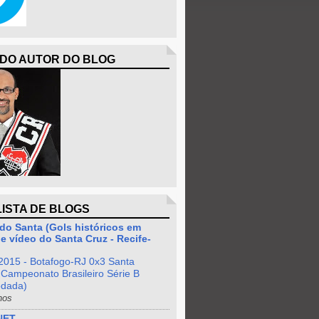
 DO AUTOR DO BLOG
LISTA DE BLOGS
do Santa (Gols históricos em
e vídeo do Santa Cruz - Recife-
2015 - Botafogo-RJ 0x3 Santa
 Campeonato Brasileiro Série B
odada)
nos
NET