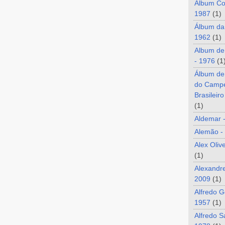
Álbum Co
1987
(1)
Álbum da
1962
(1)
Album de
- 1976
(1
Álbum de
do Camp
Brasileir
(1)
Aldemar 
Alemão -
Alex Oliv
(1)
Alexandre
2009
(1)
Alfredo G
1957
(1)
Alfredo S