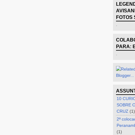
LEGEND
AVISAN
FOTOS 
.
COLABO
PARA: 
.
ASSUN
10 CURI
SOBRE O
CRUZ
(1)
2ª coloca
Peranam
(1)