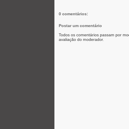
r
o
g
p
k
e
p
r
0 comentários:
Postar um comentário
Todos os comentários passam por mod
avaliação do moderador.