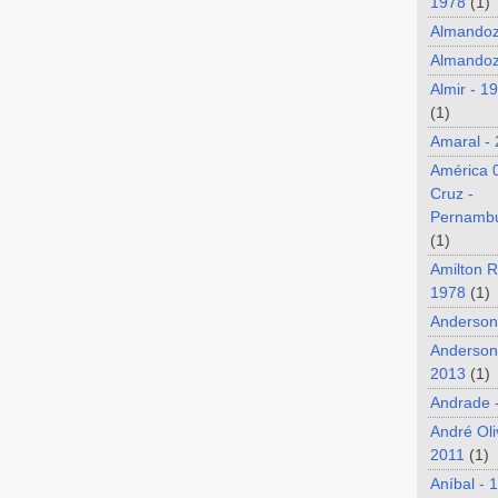
1978
(1)
Almando
Almandoz
Almir - 1
(1)
Amaral -
América 
Cruz -
Pernamb
(1)
Amilton R
1978
(1)
Anderson
Anderson
2013
(1)
Andrade 
André Oli
2011
(1)
Aníbal - 