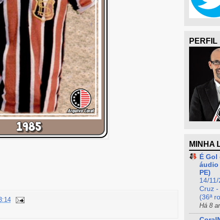
PERFIL
MINHA 
É Gol 
áudio 
PE)
14/11/
Cruz -
(36ª r
3:14
Há 8 a
Coral