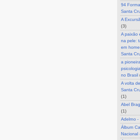
94 Forma
Santa Cr
A Excurs
(3)
A paixão
na pele: 
em home
Santa Cr
a pioneir
psicologi
no Brasil
A volta d
Santa Cru
(1)
Abel Brag
(1)
Adelmo -
Álbum C
Nacional 