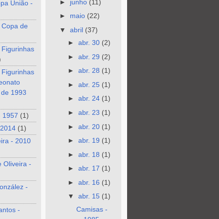
►
junho
(11)
pa União -
►
maio
(22)
 Copa de
▼
abril
(37)
►
abr. 30
(2)
 Figurinhas
►
abr. 29
(2)
)
►
abr. 28
(1)
 Figurinhas
eonato
►
abr. 25
(1)
o de 1993
►
abr. 24
(1)
►
abr. 23
(1)
- 1957
(1)
►
abr. 20
(1)
 2014
(1)
►
abr. 19
(1)
eira - 2010
►
abr. 18
(1)
 Oliveira -
►
abr. 17
(1)
►
abr. 16
(1)
onzález -
▼
abr. 15
(1)
Camisas -
antos -