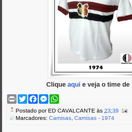
Clique
aqui
e veja o time de
P
T
F
M
W
r
w
a
e
h
i
i
c
s
a
Postado por
ED CAVALCANTE
às
23:39
n
t
e
s
t
t
t
b
e
s
Marcadores:
Camisas
,
Camisas - 1974
e
o
n
A
r
o
g
p
k
e
p