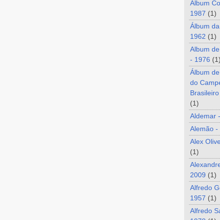
Álbum Co
1987
(1)
Álbum da
1962
(1)
Album de
- 1976
(1
Álbum de
do Camp
Brasileir
(1)
Aldemar 
Alemão -
Alex Oliv
(1)
Alexandre
2009
(1)
Alfredo G
1957
(1)
Alfredo S