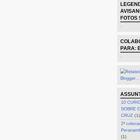
LEGEND
AVISAN
FOTOS 
.
COLABO
PARA: 
.
ASSUN
10 CURI
SOBRE O
CRUZ
(1)
2ª coloca
Peranam
(1)