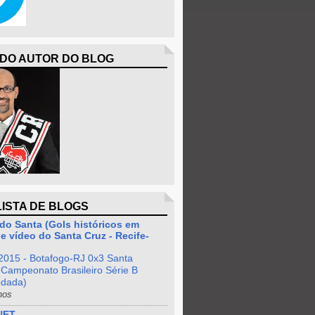
 DO AUTOR DO BLOG
LISTA DE BLOGS
do Santa (Gols históricos em
e vídeo do Santa Cruz - Recife-
2015 - Botafogo-RJ 0x3 Santa
 Campeonato Brasileiro Série B
odada)
nos
NET