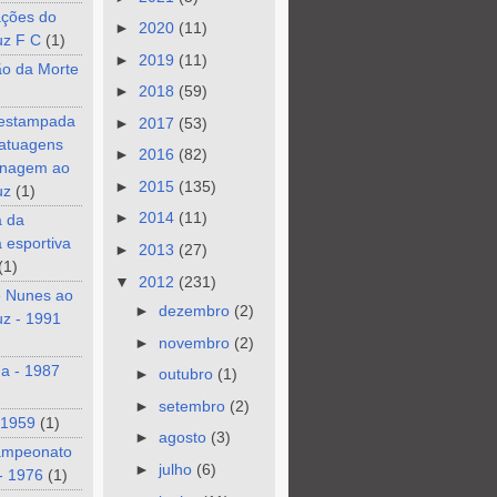
ções do
►
2020
(11)
uz F C
(1)
►
2019
(11)
ão da Morte
►
2018
(59)
 estampada
►
2017
(53)
tatuagens
►
2016
(82)
nagem ao
►
2015
(135)
uz
(1)
►
2014
(11)
a da
a esportiva
►
2013
(27)
(1)
▼
2012
(231)
e Nunes ao
►
dezembro
(2)
z - 1991
►
novembro
(2)
a - 1987
►
outubro
(1)
►
setembro
(2)
 1959
(1)
►
agosto
(3)
ampeonato
►
julho
(6)
- 1976
(1)