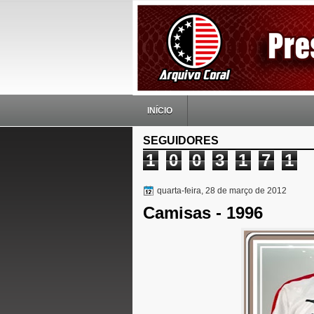
INÍCIO
SEGUIDORES
1
0
0
3
1
7
1
quarta-feira, 28 de março de 2012
Camisas - 1996