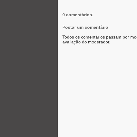
r
o
g
p
k
e
p
r
0 comentários:
Postar um comentário
Todos os comentários passam por mod
avaliação do moderador.