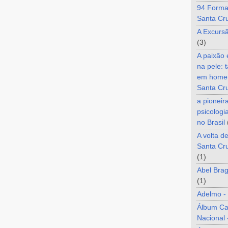
94 Forma
Santa Cr
A Excurs
(3)
A paixão
na pele: 
em home
Santa Cr
a pioneir
psicologi
no Brasil
A volta d
Santa Cru
(1)
Abel Brag
(1)
Adelmo -
Álbum C
Nacional 