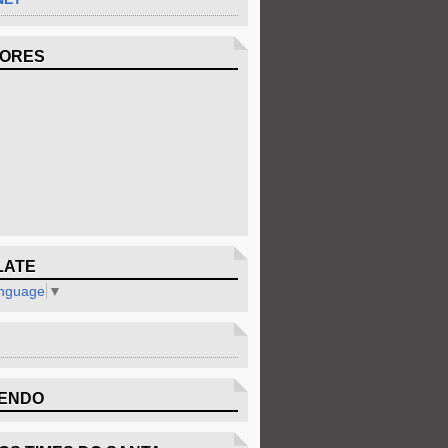
DORES
LATE
anguage
▼
ENDO