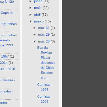
►
junho
(11)
pa União -
►
maio
(22)
 Copa de
►
abril
(37)
▼
março
(40)
 Figurinhas
►
mar. 31
(1)
)
►
mar. 29
(1)
 Figurinhas
eonato
▼
mar. 28
(3)
o de 1993
Box da
Revista
- 1957
(1)
Placar
 2014
(1)
destacan
do Chico
eira - 2010
Science
e o...
 Oliveira -
Camisas -
1996
onzález -
Camisas -
2006
antos -