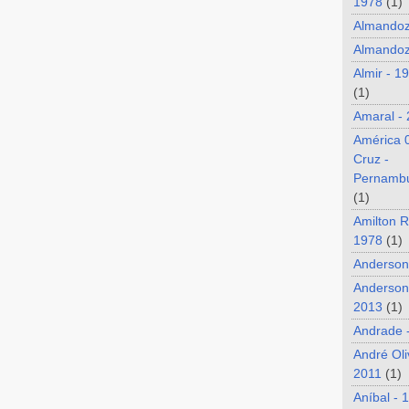
1978
(1)
Almando
Almandoz
Almir - 1
(1)
Amaral -
América 
Cruz -
Pernamb
(1)
Amilton R
1978
(1)
Anderson
Anderson
2013
(1)
Andrade 
André Oli
2011
(1)
Aníbal - 