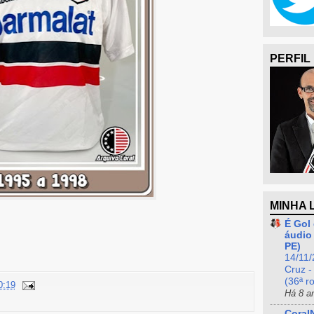
PERFIL
MINHA 
É Gol 
áudio 
PE)
14/11/
Cruz -
(36ª r
0:19
Há 8 a
Coral