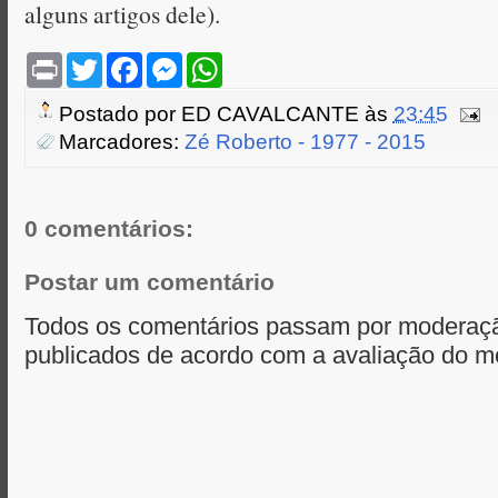
alguns artigos dele).
P
T
F
M
W
r
w
a
e
h
i
i
c
s
a
Postado por
ED CAVALCANTE
às
23:45
n
t
e
s
t
t
t
b
e
s
Marcadores:
Zé Roberto - 1977 - 2015
e
o
n
A
r
o
g
p
k
e
p
r
0 comentários:
Postar um comentário
Todos os comentários passam por moderaçã
publicados de acordo com a avaliação do m