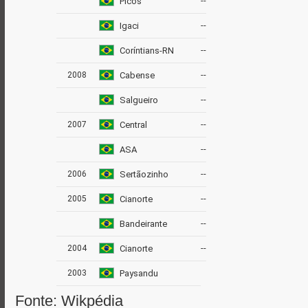
-
-
Picos
-
-
Igaci
-
-
Coríntians-RN
-
-
2008
Cabense
-
-
Salgueiro
-
-
2007
Central
-
-
ASA
-
-
2006
Sertãozinho
-
-
2005
Cianorte
-
-
Bandeirante
-
-
2004
Cianorte
2003
Paysandu
Fonte: Wikpédia