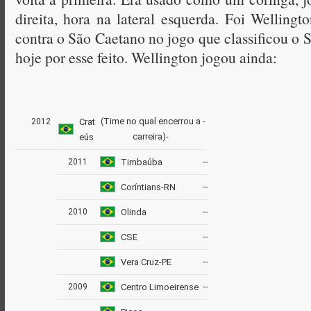
direita, hora na lateral esquerda. Foi Welling
contra o São Caetano no jogo que classificou o 
hoje por esse feito. Wellington jogou ainda:
(Time no qual encerrou a
-
2012
Crat
carreira)-
eús
-
-
2011
Timbaúba
-
-
Coríntians-RN
-
-
2010
Olinda
-
-
CSE
-
-
Vera Cruz-PE
-
-
2009
Centro Limoeirense