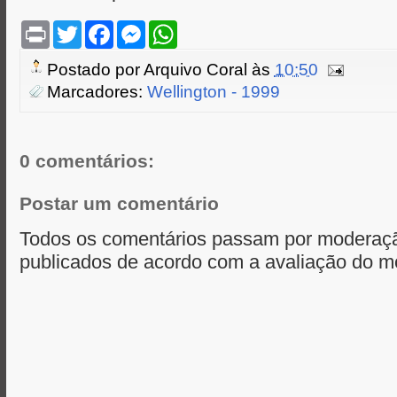
P
T
F
M
W
r
w
a
e
h
i
i
c
s
a
Postado por
Arquivo Coral
às
10:50
n
t
e
s
t
t
t
b
e
s
Marcadores:
Wellington - 1999
e
o
n
A
r
o
g
p
k
e
p
r
0 comentários:
Postar um comentário
Todos os comentários passam por moderaçã
publicados de acordo com a avaliação do m