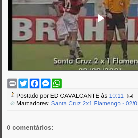
P
T
F
M
W
r
w
a
e
h
i
i
c
s
a
Postado por
ED CAVALCANTE
às
10:11
n
t
e
s
t
t
t
b
e
s
Marcadores:
Santa Cruz 2x1 Flamengo - 02/
e
o
n
A
r
o
g
p
k
e
p
r
0 comentários: