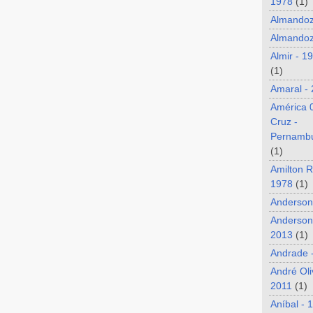
1978
(1)
Almando
Almandoz
Almir - 1
(1)
Amaral -
América 
Cruz -
Pernamb
(1)
Amilton R
1978
(1)
Anderson
Anderson
2013
(1)
Andrade 
André Oli
2011
(1)
Aníbal - 