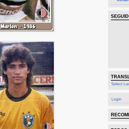
SEGUI
TRANS
Select L
Login
RECOM