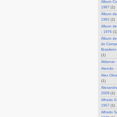
Álbum Co
1987
(1)
Álbum da
1962
(1)
Album de
- 1976
(1
Álbum de
do Camp
Brasileir
(1)
Aldemar 
Alemão -
Alex Oliv
(1)
Alexandre
2009
(1)
Alfredo G
1957
(1)
Alfredo S