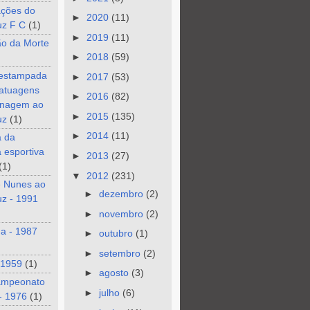
ções do
►
2020
(11)
uz F C
(1)
►
2019
(11)
ão da Morte
►
2018
(59)
 estampada
►
2017
(53)
tatuagens
►
2016
(82)
nagem ao
►
2015
(135)
uz
(1)
►
2014
(11)
a da
a esportiva
►
2013
(27)
(1)
▼
2012
(231)
e Nunes ao
►
dezembro
(2)
z - 1991
►
novembro
(2)
a - 1987
►
outubro
(1)
►
setembro
(2)
 1959
(1)
►
agosto
(3)
ampeonato
►
julho
(6)
- 1976
(1)