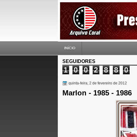
INÍCIO
SEGUIDORES
1
0
0
2
8
8
0
quinta-feira, 2 de fevereiro de 2012
Marlon - 1985 - 1986