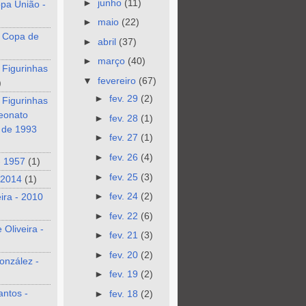
►
junho
(11)
pa União -
►
maio
(22)
 Copa de
►
abril
(37)
►
março
(40)
 Figurinhas
▼
fevereiro
(67)
)
►
fev. 29
(2)
 Figurinhas
eonato
►
fev. 28
(1)
o de 1993
►
fev. 27
(1)
►
fev. 26
(4)
- 1957
(1)
►
fev. 25
(3)
 2014
(1)
►
fev. 24
(2)
eira - 2010
►
fev. 22
(6)
 Oliveira -
►
fev. 21
(3)
►
fev. 20
(2)
onzález -
►
fev. 19
(2)
antos -
►
fev. 18
(2)