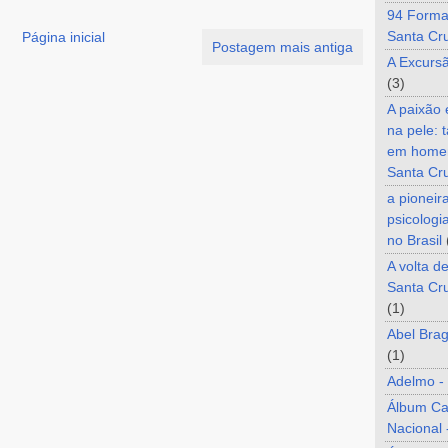
94 Forma
Santa Cr
Página inicial
Postagem mais antiga
A Excurs
(3)
A paixão
na pele: 
em home
Santa Cr
a pioneir
psicologi
no Brasil
A volta d
Santa Cru
(1)
Abel Brag
(1)
Adelmo -
Álbum C
Nacional 