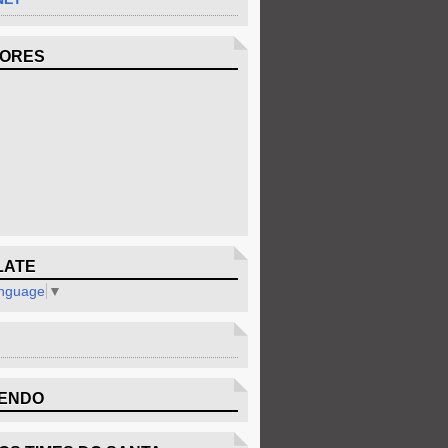
DORES
LATE
anguage
▼
ENDO