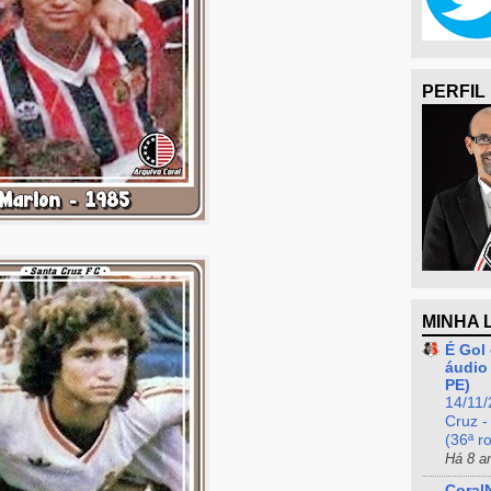
PERFIL
MINHA 
É Gol 
áudio 
PE)
14/11/
Cruz -
(36ª r
Há 8 a
Coral