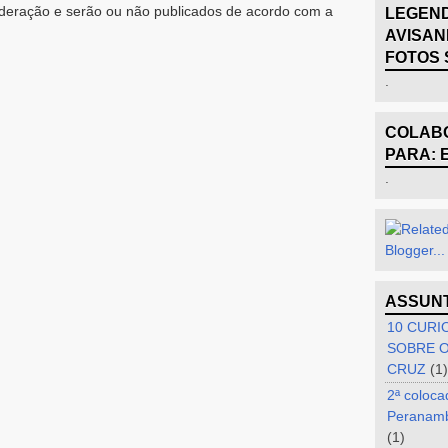
eração e serão ou não publicados de acordo com a
LEGEND
AVISAN
FOTOS 
.
COLABO
PARA: 
.
ASSUN
10 CURI
SOBRE O
CRUZ
(1)
2ª coloca
Peranam
(1)