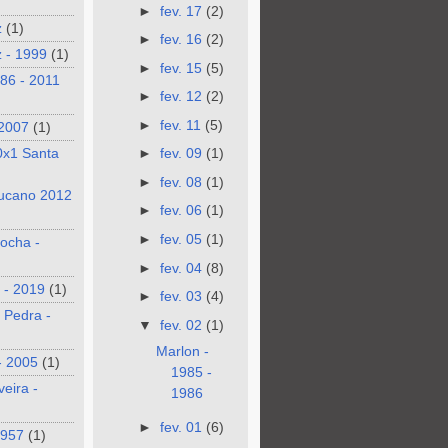
►
fev. 17
(2)
z
(1)
►
fev. 16
(2)
 - 1999
(1)
►
fev. 15
(5)
986 - 2011
►
fev. 12
(2)
►
fev. 11
(5)
 2007
(1)
0x1 Santa
►
fev. 09
(1)
►
fev. 08
(1)
ucano 2012
►
fev. 06
(1)
►
fev. 05
(1)
ocha -
►
fev. 04
(8)
 - 2019
(1)
►
fev. 03
(4)
 Pedra -
▼
fev. 02
(1)
Marlon -
- 2005
(1)
1985 -
veira -
1986
►
fev. 01
(6)
1957
(1)