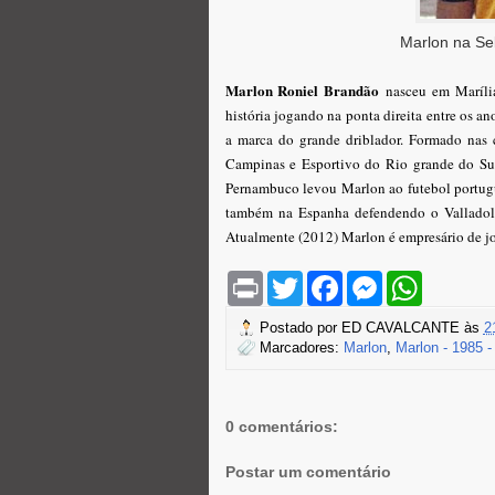
Marlon na Sel
Marlon Roniel Brandão
nasceu em Marília
história jogando na ponta direita entre os 
a marca do grande driblador. Formado nas 
Campinas e Esportivo do Rio grande do Sul
Pernambuco levou Marlon ao futebol portuguê
também na Espanha defendendo o Valladoli
Atualmente (2012) Marlon é empresário de j
P
T
F
M
W
r
w
a
e
h
i
i
c
s
a
Postado por
ED CAVALCANTE
às
2
n
t
e
s
t
Marcadores:
Marlon
,
Marlon - 1985 -
t
t
b
e
s
e
o
n
A
r
o
g
p
k
e
p
r
0 comentários:
Postar um comentário