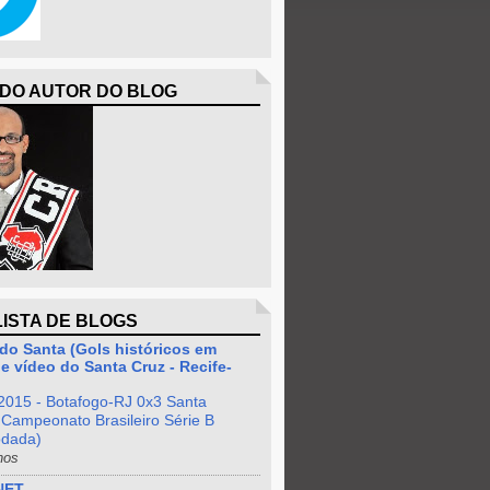
 DO AUTOR DO BLOG
LISTA DE BLOGS
do Santa (Gols históricos em
e vídeo do Santa Cruz - Recife-
2015 - Botafogo-RJ 0x3 Santa
 Campeonato Brasileiro Série B
odada)
nos
NET