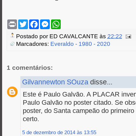
P
T
F
M
W
r
w
a
e
h
i
i
c
s
a
Postado por
ED CAVALCANTE
às
22:22
n
t
e
s
t
t
t
b
e
s
Marcadores:
Everaldo - 1980 - 2020
e
o
n
A
r
o
g
p
k
e
p
r
1 comentários:
Gilvannewton SOuza
disse...
Este é Paulo Galvão. A PLACAR inver
Paulo Galvão no poster citado. Se obs
poster, do Santa campeão do primeiro 
certo.
5 de dezembro de 2014 às 13:55