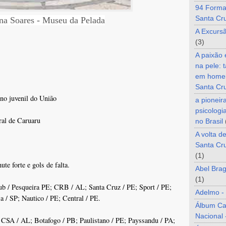
94 Forma
Santa Cr
na Soares - Museu da Pelada
A Excurs
(3)
A paixão
na pele: 
em home
Santa Cr
 no juvenil do União
a pioneir
psicologi
ral de Caruaru
no Brasil
A volta d
Santa Cru
(1)
ute forte e gols de falta.
Abel Brag
(1)
ub / Pesqueira PE; CRB / AL; Santa Cruz / PE; Sport / PE;
Adelmo -
a / SP; Nautico / PE; Central / PE.
Álbum C
Nacional 
; CSA / AL; Botafogo / PB; Paulistano / PE; Payssandu / PA;