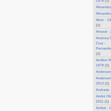
1978
(1)
Almando
Almandoz
Almir - 1
(1)
Amaral -
América 
Cruz -
Pernamb
(1)
Amilton R
1978
(1)
Anderson
Anderson
2013
(1)
Andrade 
André Oli
2011
(1)
Aníbal - 