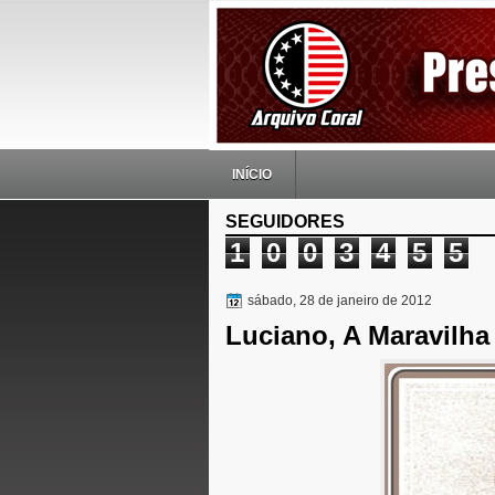
INÍCIO
SEGUIDORES
1
0
0
3
4
5
5
sábado, 28 de janeiro de 2012
Luciano, A Maravilha