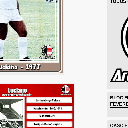
TODOS 
BLOG F
FEVERE
.
CASO 