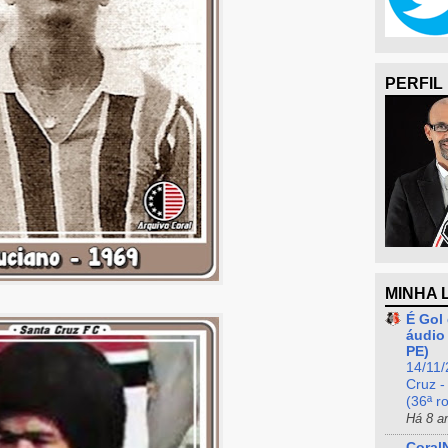
PERFIL
MINHA 
É Gol 
áudio 
PE)
14/11/
Cruz -
(36ª r
Há 8 a
Coral