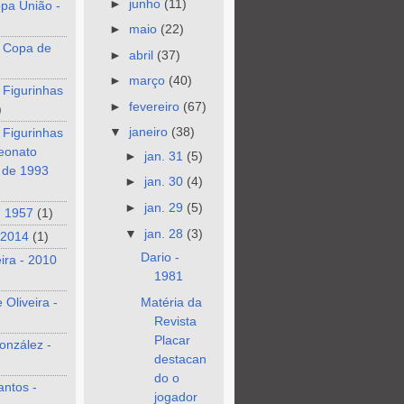
►
junho
(11)
pa União -
►
maio
(22)
 Copa de
►
abril
(37)
►
março
(40)
 Figurinhas
►
fevereiro
(67)
)
▼
janeiro
(38)
 Figurinhas
eonato
►
jan. 31
(5)
o de 1993
►
jan. 30
(4)
►
jan. 29
(5)
- 1957
(1)
▼
jan. 28
(3)
 2014
(1)
Dario -
eira - 2010
1981
 Oliveira -
Matéria da
Revista
Placar
onzález -
destacan
do o
antos -
jogador