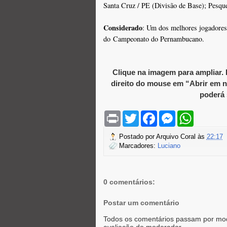
Santa Cruz / PE (Divisão de Base); Pesque
Considerado
: Um dos melhores jogadores 
do
Campeonato do Pernambucano.
Clique na imagem para ampliar.
direito do mouse em “Abrir em n
poderá 
P
T
F
M
W
r
w
a
e
h
i
i
c
s
a
Postado por
Arquivo Coral
às
22:17
n
t
e
s
t
Marcadores:
Luciano
t
t
b
e
s
e
o
n
A
r
o
g
p
k
e
p
r
0 comentários:
Postar um comentário
Todos os comentários passam por mod