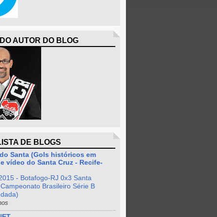
 DO AUTOR DO BLOG
LISTA DE BLOGS
do Santa (Gols históricos em
e vídeo do Santa Cruz - Recife-
2015 - Botafogo-RJ 0x3 Santa
 Campeonato Brasileiro Série B
odada)
nos
NET