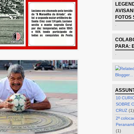
LEGEND
AVISAN
FOTOS 
.
COLABO
PARA: 
.
ASSUN
10 CURI
SOBRE O
CRUZ
(1)
2ª coloca
Peranam
(1)