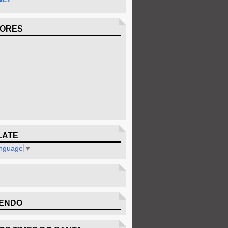
DORES
LATE
anguage
▼
ENDO