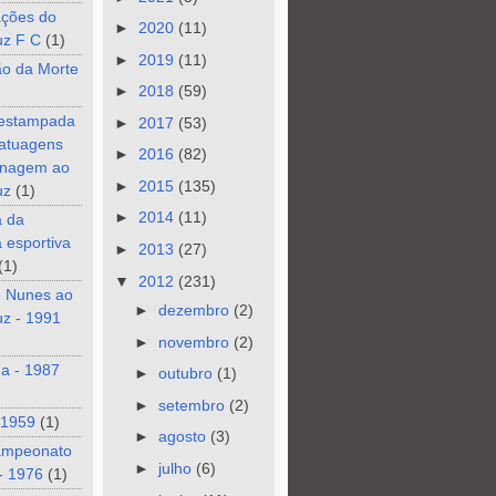
ções do
►
2020
(11)
uz F C
(1)
►
2019
(11)
ão da Morte
►
2018
(59)
 estampada
►
2017
(53)
tatuagens
►
2016
(82)
nagem ao
►
2015
(135)
uz
(1)
►
2014
(11)
a da
a esportiva
►
2013
(27)
(1)
▼
2012
(231)
e Nunes ao
►
dezembro
(2)
z - 1991
►
novembro
(2)
a - 1987
►
outubro
(1)
►
setembro
(2)
 1959
(1)
►
agosto
(3)
ampeonato
►
julho
(6)
- 1976
(1)