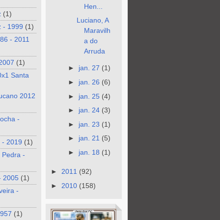
Hen...
z
(1)
Luciano, A
 - 1999
(1)
Maravilh
986 - 2011
a do
Arruda
 2007
(1)
►
jan. 27
(1)
0x1 Santa
►
jan. 26
(6)
ucano 2012
►
jan. 25
(4)
►
jan. 24
(3)
ocha -
►
jan. 23
(1)
►
jan. 21
(5)
 - 2019
(1)
►
jan. 18
(1)
 Pedra -
►
2011
(92)
- 2005
(1)
►
2010
(158)
veira -
1957
(1)