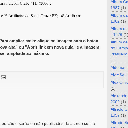
Álbum Co
ira Futebol Clube / PE (2006);
1987
(1)
e 2º Artilheiro do Santa Cruz / PE; 4º Artilheiro
Álbum da
1962
(1)
Album de
- 1976
(1
 Para ampliar mais: clique na imagem com o botão
Álbum de
ova aba” ou "Abrir link em nova guia" e a imagem
do Camp
ser ampliada ao máximo.
Brasileir
(1)
Aldemar 
Alemão -
Alex Oliv
(1)
Alexandre
2009
(1)
Alfredo G
1957
(1)
Alfredo S
eração e serão ou não publicados de acordo com a