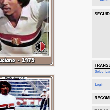
SEGUI
TRANS
Select L
Login
RECOM