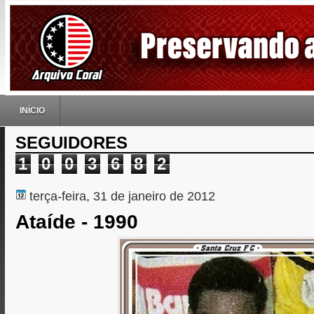
INÍCIO
SEGUIDORES
1
0
0
3
6
8
2
terça-feira, 31 de janeiro de 2012
Ataíde - 1990