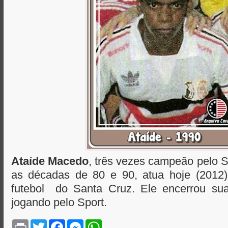
Ataíde Macedo
, três vezes campeão pelo S
as décadas de 80 e 90, atua hoje (2012
futebol do Santa Cruz. Ele encerrou sua 
jogando pelo Sport.
P
T
F
M
W