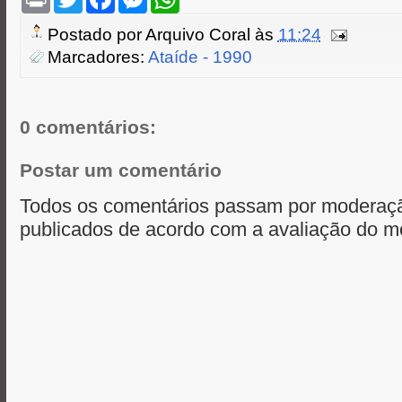
r
w
a
e
h
i
i
c
s
a
Postado por
Arquivo Coral
às
11:24
n
t
e
s
t
t
t
b
e
s
Marcadores:
Ataíde - 1990
e
o
n
A
r
o
g
p
k
e
p
r
0 comentários:
Postar um comentário
Todos os comentários passam por moderaçã
publicados de acordo com a avaliação do m