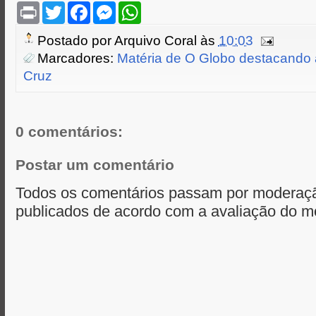
P
T
F
M
W
r
w
a
e
h
i
i
c
s
a
Postado por
Arquivo Coral
às
10:03
n
t
e
s
t
t
t
b
e
s
Marcadores:
Matéria de O Globo destacando a
e
o
n
A
Cruz
r
o
g
p
k
e
p
r
0 comentários:
Postar um comentário
Todos os comentários passam por moderaçã
publicados de acordo com a avaliação do m