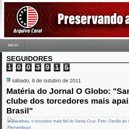
INÍCIO
SEGUIDORES
1
0
0
3
9
1
5
sábado, 8 de outubro de 2011
Matéria do Jornal O Globo: "San
clube dos torcedores mais apa
Brasil"