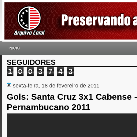
INÍCIO
SEGUIDORES
1
0
0
3
7
4
3
sexta-feira, 18 de fevereiro de 2011
Gols: Santa Cruz 3x1 Cabense -
Pernambucano 2011