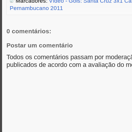
Marcadores:
Vídeo - Gols: Santa Cruz 3x1 Ca
e
o
n
A
Pernambucano 2011
r
o
g
p
k
e
p
r
0 comentários:
Postar um comentário
Todos os comentários passam por moderaçã
publicados de acordo com a avaliação do m