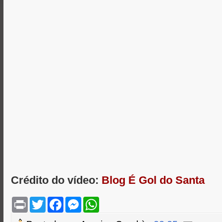
Crédito do vídeo:
Blog É Gol do Santa
P
T
F
M
W
r
w
a
e
h
i
i
c
s
a