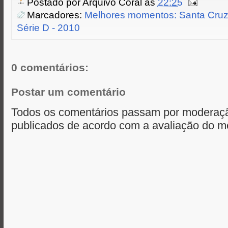
Postado por
Arquivo Coral
às
22:25
n
t
e
s
t
t
t
b
e
s
Marcadores:
Melhores momentos: Santa Cruz
e
o
n
A
Série D - 2010
r
o
g
p
k
e
p
r
0 comentários:
Postar um comentário
Todos os comentários passam por moderaçã
publicados de acordo com a avaliação do m