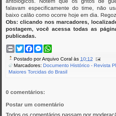
antológicos. Notem que os gritos de gu
falavam especificamente do time, não u
baixo calão como ocorre hoje em dia. Regoz
Obs: clicando nos marcadores, localizad
postagem, você acessa todas as página
publicadas.
P
T
F
M
W
r
w
a
e
h
i
i
c
s
a
Postado por
Arquivo Coral
às
10:12
n
t
e
s
t
t
t
b
e
s
Marcadores:
Documento Histórico - Revista Pl
e
o
n
A
Maiores Torcidas do Brasil
r
o
g
p
k
e
p
r
0 comentários:
Postar um comentário
Todos os comentários passam por moderaçã