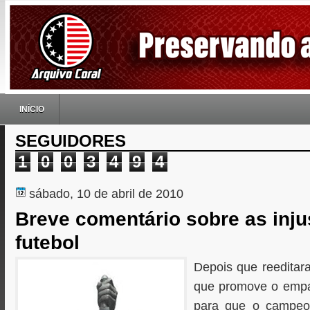
INÍCIO
SEGUIDORES
1
0
0
3
4
9
4
sábado, 10 de abril de 2010
Breve comentário sobre as inju
futebol
Depois que reeditar
que promove o empa
para que o campeon