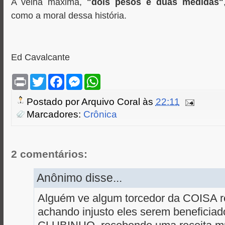
A velha máxima,
"dois pesos e duas medidas"
como a moral dessa história.
Ed Cavalcante
P
T
F
M
W
r
w
a
e
h
i
i
c
s
a
Postado por
Arquivo Coral
às
22:11
n
t
e
s
t
t
t
b
e
s
Marcadores:
Crônica
e
o
n
A
r
o
g
p
k
e
p
r
2 comentários:
Anônimo disse...
Alguém ve algum torcedor da COISA 
achando injusto eles serem beneficiad