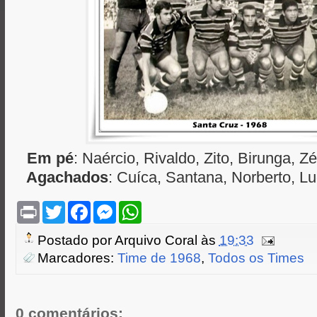
Em pé
: Naércio, Rivaldo, Zito, Birunga, Zé
Agachados
: Cuíca, Santana, Norberto, Lu
P
T
F
M
W
r
w
a
e
h
i
i
c
s
a
Postado por
Arquivo Coral
às
19:33
n
t
e
s
t
t
t
b
e
s
Marcadores:
Time de 1968
,
Todos os Times
e
o
n
A
r
o
g
p
k
e
p
r
0 comentários: