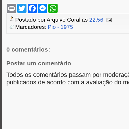
P
T
F
M
W
r
w
a
e
h
i
i
c
s
a
Postado por
Arquivo Coral
às
22:56
n
t
e
s
t
t
t
b
e
s
Marcadores:
Pio - 1975
e
o
n
A
r
o
g
p
k
e
p
r
0 comentários:
Postar um comentário
Todos os comentários passam por moderaçã
publicados de acordo com a avaliação do m